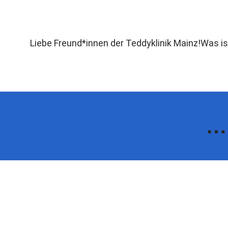
Zum
Inhalt
springen
Liebe Freund*innen der Teddyklinik Mainz!
Was is
… 