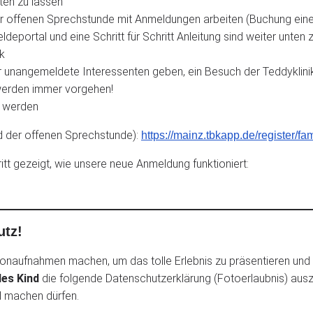
ten zu lassen
 offenen Sprechstunde mit Anmeldungen arbeiten (Buchung eines 
portal und eine Schritt für Schritt Anleitung sind weiter unten 
k
ür unangemeldete Interessenten geben, ein Besuch der Teddyklini
 werden immer vorgehen!
t werden
d der offenen Sprechstunde):
https://mainz.tbkapp.de/register/fam
itt gezeigt, wie unsere neue Anmeldung funktioniert:
utz!
onaufnahmen machen, um das tolle Erlebnis zu präsentieren und we
des Kind
die folgende Datenschutzerklärung (Fotoerlaubnis) auszu
nd machen dürfen.