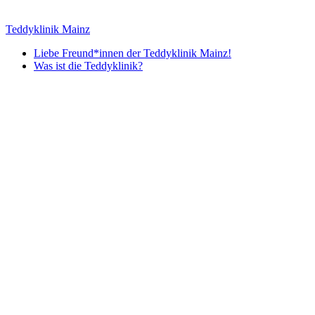
Zum
Inhalt
Teddyklinik Mainz
springen
Liebe Freund*innen der Teddyklinik Mainz!
Was ist die Teddyklinik?