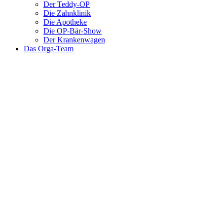
Der Teddy-OP
Die Zahnklinik
Die Apotheke
Die OP-Bär-Show
Der Krankenwagen
Das Orga-Team