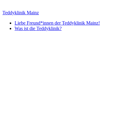
Zum
Inhalt
Teddyklinik Mainz
springen
Liebe Freund*innen der Teddyklinik Mainz!
Was ist die Teddyklinik?