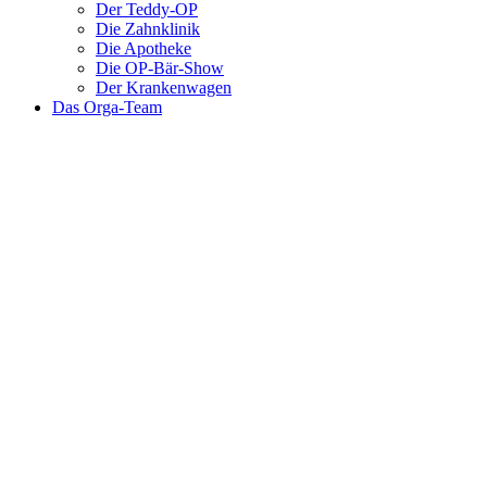
Der Teddy-OP
Die Zahnklinik
Die Apotheke
Die OP-Bär-Show
Der Krankenwagen
Das Orga-Team